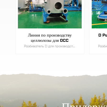
Линия по производству
D Pu
целлюлозы для OCC
Разбиватель D для производства крафт-бумаги, гофрированной бумаги и коричневой бумаги на линии по переработке картонных коробок.
УЗНАТЬ БОЛЬШЕ
Придержи