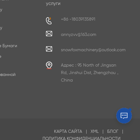
услуги
у
+86 -18039135891
у
annyzvv@163.com
е Бумаги
snowfoxmachinery@outlook.com
е
Адрес : 95 North of Jingsan
Rd, Jinshui Dist, Zhengzhou，
ованной
China
КАРТА САЙТА
|
XML
|
БЛОГ
|
ПОЛИТИКА КОНФИДЕНЦИАЛЬНОСТИ