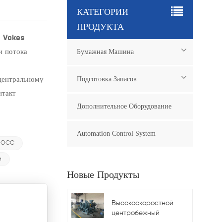
КАТЕГОРИИ
ПРОДУКТА
р Vokes
и потока
Бумажная Машина
центральному
Подготовка Запасов
нтакт
Дополнительное Оборудование
Automation Control System
я OCC
и
Новые Продукты
Высокоскоростной
центробежный