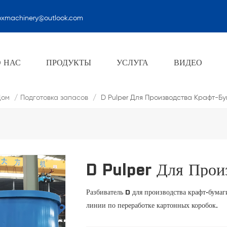
oxmachinery@outlook.com
Подготовка Запасов
О НАС
ПРОДУКТЫ
УСЛУГА
ВИДЕО
ом
/
Подготовка запасов
/
D Pulper Для Производства Крафт-Б
D Pulper Для Прои
Разбиватель D для производства крафт-бума
линии по переработке картонных коробок.