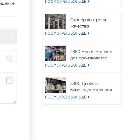
вентилятор
ПОСМОТРЕТЬ БОЛЬШЕ
общение
мощностью 315 кВт
для крафт-бумажной
машины
Сканер контроля
качества
бумагоделательной
ПОСМОТРЕТЬ БОЛЬШЕ
машины | Онлайн-
система измерения
веса и влажности
2850 Новая машина
для производства
папиросной бумаги
ПОСМОТРЕТЬ БОЛЬШЕ
Crescent
3800 Двойная
бумагоделательная
машина для
ПОСМОТРЕТЬ БОЛЬШЕ
проволочных
вкладышей Fourdrinier
4400
Бумагоделательная
машина для
ПОСМОТРЕТЬ БОЛЬШЕ
флютинга