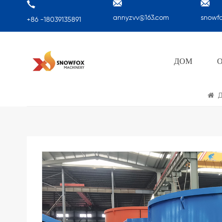
annyzvv@163.com
snowf
+86 -18039135891
ДОМ
Д