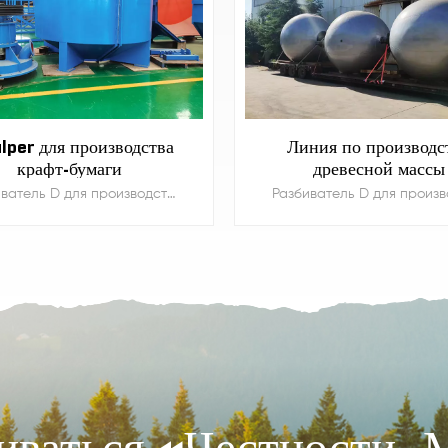
lper для производства
Линия по производс
крафт-бумаги
древесной массы
Разбиватель D для производства крафт-бумаги, гофрированной бумаги и коричневой бумаги на линии по переработке картонных коробок.
УЗНАТЬ БОЛЬШЕ
УЗНАТЬ БОЛЬШЕ
ваться «Честности, 