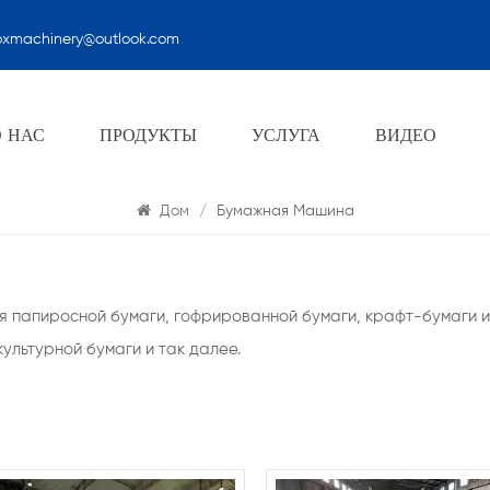
oxmachinery@outlook.com
Бумажная Машина
О НАС
ПРОДУКТЫ
УСЛУГА
ВИДЕО
Дом
/
Бумажная Машина
 папиросной бумаги, гофрированной бумаги, крафт-бумаги и
ультурной бумаги и так далее.