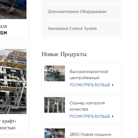
Дополнительное Оборудование
для
Automation Control System
GSM
Новые Продукты
Высокоскоростной
центробежный
вентилятор
ПОСМОТРЕТЬ БОЛЬШЕ
мощностью 315 кВт
для крафт-бумажной
машины
Сканер контроля
качества
бумагоделательной
ПОСМОТРЕТЬ БОЛЬШЕ
 крафт-
машины | Онлайн-
жностью
система измерения
ги
веса и влажности
2850 Новая машина