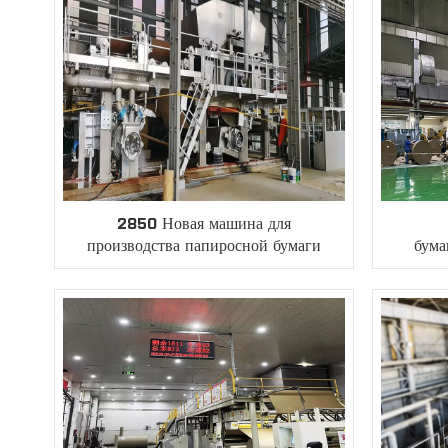
2850 Новая машина для
производства папиросной бумаги
бума
Crescent
п