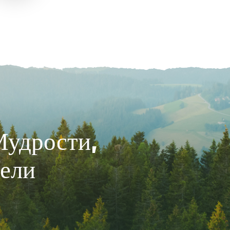
Мудрости,
цели