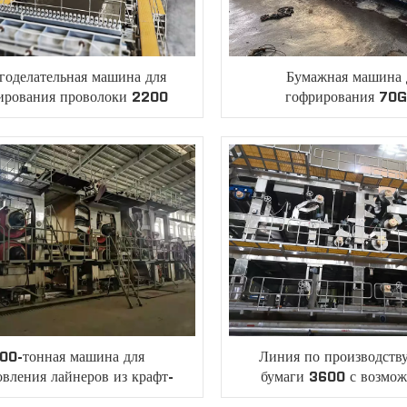
годелательная машина для
Бумажная машина 
ирования проволоки 2200
гофрирования 70
Fourdrinier
00-тонная машина для
Линия по производству
овления лайнеров из крафт-
бумаги 3600 с возмо
бумаги
переработки бума