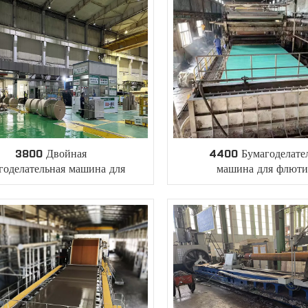
3800 Двойная
4400 Бумагоделате
годелательная машина для
машина для флюти
роволочных вкладышей
Fourdrinier