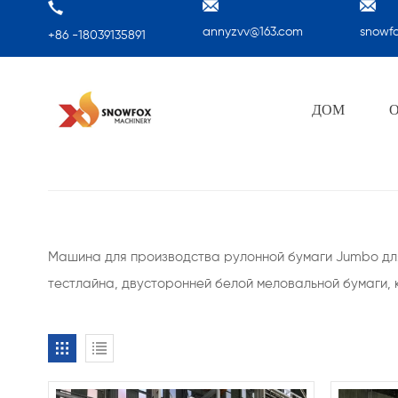
annyzvv@163.com
snowf
+86 -18039135891
ДОМ
Машина для производства рулонной бумаги Jumbo для
тестлайна, двусторонней белой меловальной бумаги, к