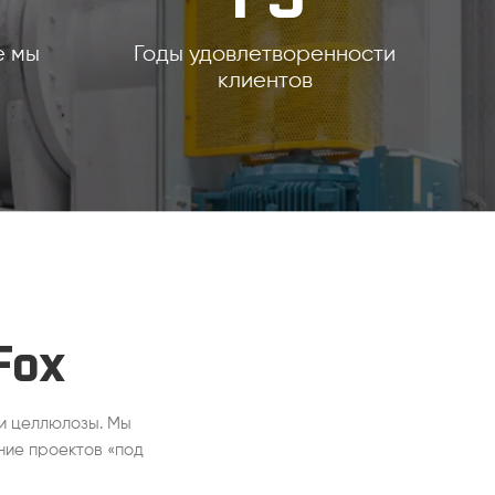
е мы
Годы удовлетворенности
клиентов
Fox
и целлюлозы. Мы
ние проектов «под
ной линии, проект