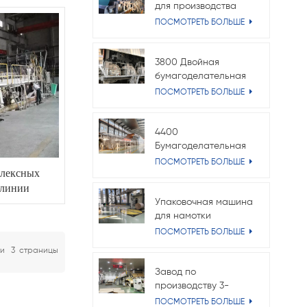
для производства
папиросной бумаги
ПОСМОТРЕТЬ БОЛЬШЕ
Crescent
3800 Двойная
бумагоделательная
машина для
ПОСМОТРЕТЬ БОЛЬШЕ
проволочных
вкладышей Fourdrinier
4400
Бумагоделательная
машина для
ПОСМОТРЕТЬ БОЛЬШЕ
плексных
флютинга
 линии
Упаковочная машина
для намотки
барабанов
ПОСМОТРЕТЬ БОЛЬШЕ
ти
3
Страницы
Завод по
производству 3-
слойного
ПОСМОТРЕТЬ БОЛЬШЕ