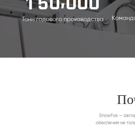
1
5
0
0
0
0
Команда
Тонн годового производства
По
SnowFox — авто
обеспечим не тол
ключ» для наших 