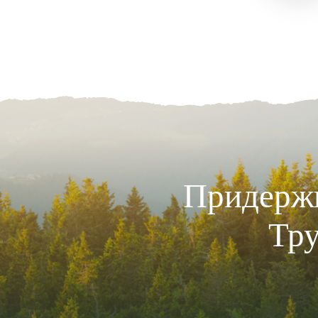
Придержи
Тру