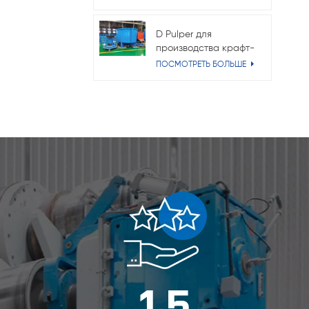
гофрированного
картона
D Pulper для
производства крафт-
бумаги
ПОСМОТРЕТЬ БОЛЬШЕ
1
5