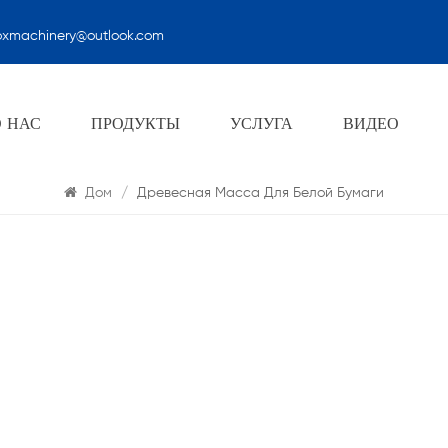
oxmachinery@outlook.com
Поиск
О НАС
ПРОДУКТЫ
УСЛУГА
ВИДЕО
Дом
/
Древесная Масса Для Белой Бумаги