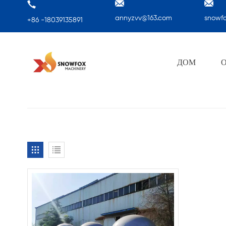
annyzvv@163.com
snowf
+86 -18039135891
ДОМ