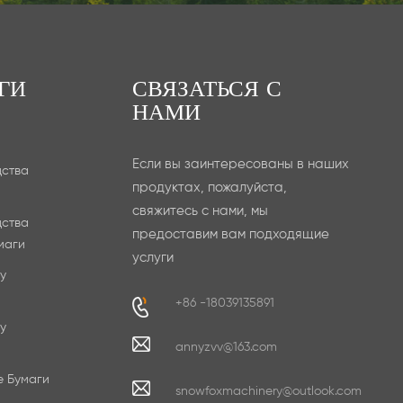
ГИ
СВЯЗАТЬСЯ С
НАМИ
Если вы заинтересованы в наших
дства
продуктах, пожалуйста,
свяжитесь с нами, мы
дства
предоставим вам подходящие
маги
услуги
у
+86 -18039135891
у
annyzvv@163.com
е Бумаги
snowfoxmachinery@outlook.com