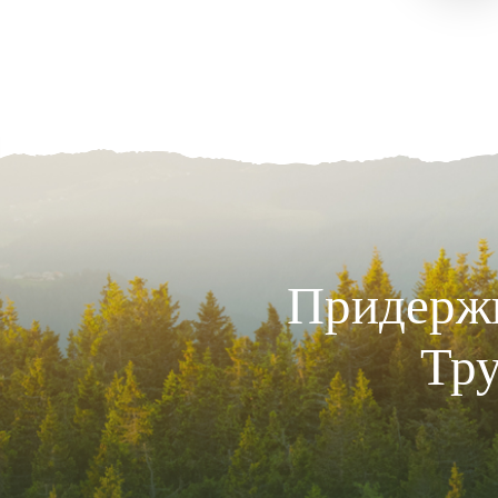
Придержи
Тру