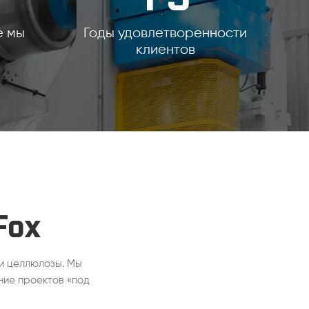
е мы
Годы удовлетворенности
клиентов
Fox
и целлюлозы. Мы
ние проектов «под
ной линии, проект