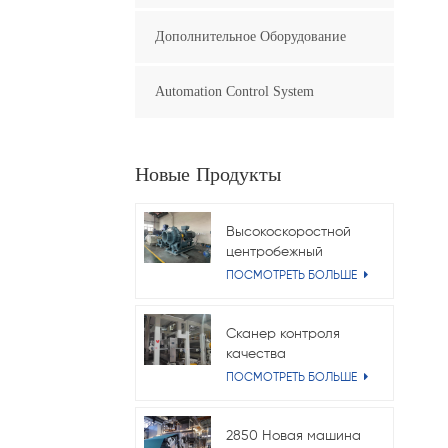
Дополнительное Оборудование
Automation Control System
Новые Продукты
Высокоскоростной
центробежный
вентилятор
ПОСМОТРЕТЬ БОЛЬШЕ
мощностью 315 кВт
для крафт-бумажной
машины
Сканер контроля
качества
бумагоделательной
ПОСМОТРЕТЬ БОЛЬШЕ
машины | Онлайн-
система измерения
веса и влажности
2850 Новая машина