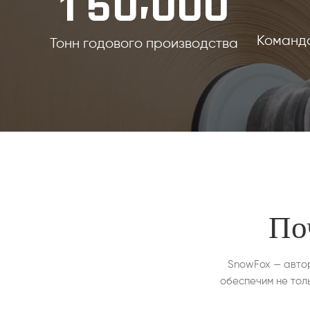
1
5
0
0
0
0
Команда
Тонн годового производства
По
SnowFox — авто
обеспечим не тол
ключ» для наших 