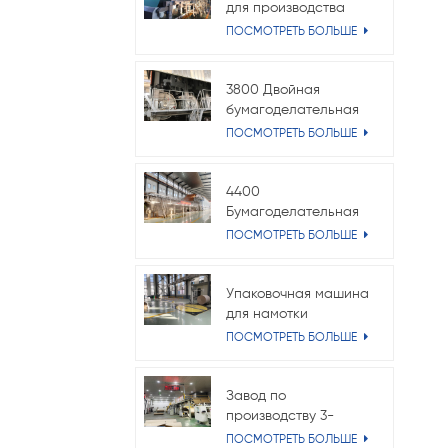
для производства
папиросной бумаги
ПОСМОТРЕТЬ БОЛЬШЕ
Crescent
3800 Двойная
бумагоделательная
машина для
ПОСМОТРЕТЬ БОЛЬШЕ
проволочных
вкладышей Fourdrinier
4400
Бумагоделательная
машина для
ПОСМОТРЕТЬ БОЛЬШЕ
флютинга
Упаковочная машина
для намотки
барабанов
ПОСМОТРЕТЬ БОЛЬШЕ
Завод по
производству 3-
слойного
ПОСМОТРЕТЬ БОЛЬШЕ