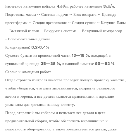
Расчетное натяжение войлока 4кН/м, рабочее натяжение 3кН/м.
Подготовка массы -- Система подачи -- Блок возврата -- Цилиндр
пресс-формы -- Секция прессования -- Секция сушки -- Катушка Папы
-- Вытяжной колпак -- Вакуумная система -- Воздушный компрессор -
- Вспомогательные детали
Концентрация: 0,2-0,4%
Сухость бумаги из проволочной части 13—18 %, входящей в
сушильный цилиндр 35—38 %, в папиной намотке 90—92 %.
Сервис и командная работа
Отдел строгого контроля качества проведет полную проверку качества,
чтобы убедиться, что рама выравнивается, покрытие резинового
валика и корона, а все детали являются правильными и идеально
упакованы для доставки нашему клиенту.
Перед отправкой мы соберем и испытаем все детали в цехе
предварительной сборки, чтобы обеспечить выравнивание и
целостность оборудования, а также комплектуем все детали, даже