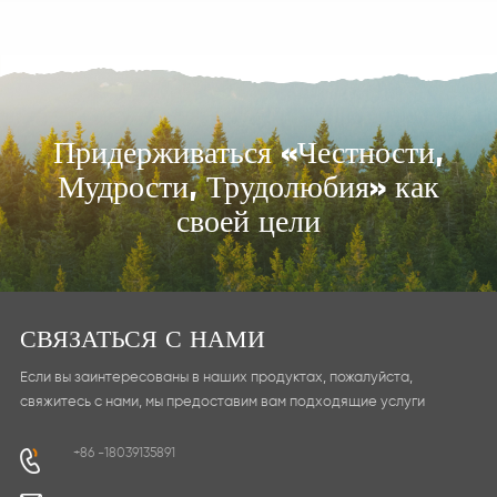
Придерживаться «Честности,
Мудрости, Трудолюбия» как
УЗНАТЬ БОЛЬШЕ
УЗНАТЬ БОЛЬШЕ
своей цели
СВЯЗАТЬСЯ С НАМИ
Если вы заинтересованы в наших продуктах, пожалуйста,
свяжитесь с нами, мы предоставим вам подходящие услуги
+86 -18039135891