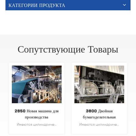
КАТЕГОРИИ ПРОДУКТА
Сопутствующие Товары
2850 Новая машина для
3800 Двойная
производства
бумагоделательная
папиросной бумаги
машина для
Имеются цилиндрические формовочные машины, высокоскоростные машины нового серповидного дизайна и машины для изготовления папиросной бумаги с проволокой Fourdrinier, грузоподъемностью от 1 тонны до 30 тонн с различной конструкцией.
Имеются цилиндрические формовочные машины, высокоскоростные машины нового серповидного дизайна и машины для изготовления папиросной бумаги с проволокой Fourdrinier, грузоподъемностью от 1 тонны до 30 тонн с различной конструкцией.
Crescent
проволочных вкладышей
Fourdrinier